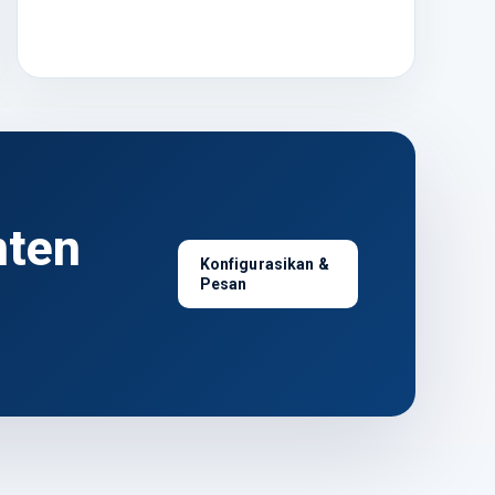
nten
Konfigurasikan &
Pesan