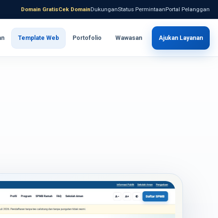
Domain Gratis
Cek Domain
Dukungan
Status Permintaan
Portal Pelanggan
an
Template Web
Portofolio
Wawasan
Ajukan Layanan